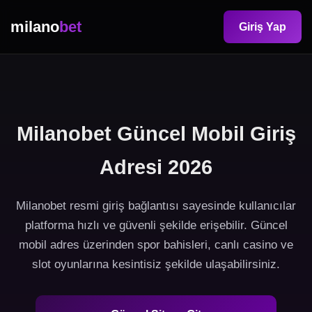
milano
bet
Giriş Yap
Milanobet Güncel Mobil Giriş
Adresi 2026
Milanobet resmi giriş bağlantısı sayesinde kullanıcılar
platforma hızlı ve güvenli şekilde erişebilir. Güncel
mobil adres üzerinden spor bahisleri, canlı casino ve
slot oyunlarına kesintisiz şekilde ulaşabilirsiniz.