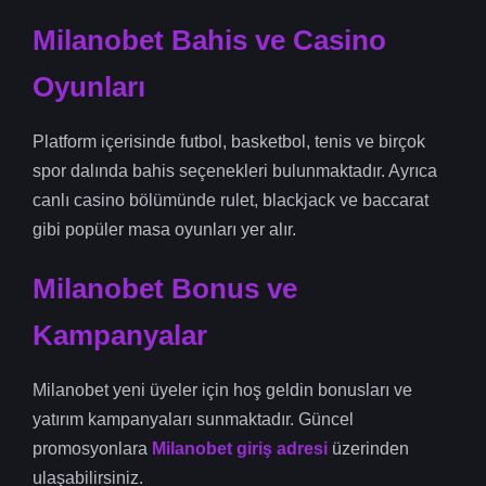
Milanobet Bahis ve Casino
Oyunları
Platform içerisinde futbol, basketbol, tenis ve birçok
spor dalında bahis seçenekleri bulunmaktadır. Ayrıca
canlı casino bölümünde rulet, blackjack ve baccarat
gibi popüler masa oyunları yer alır.
Milanobet Bonus ve
Kampanyalar
Milanobet yeni üyeler için hoş geldin bonusları ve
yatırım kampanyaları sunmaktadır. Güncel
promosyonlara
Milanobet giriş adresi
üzerinden
ulaşabilirsiniz.