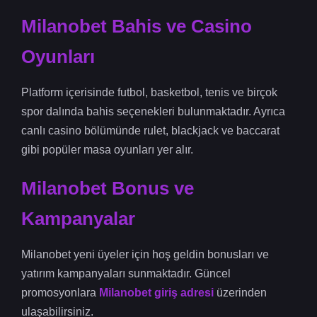
Milanobet Bahis ve Casino
Oyunları
Platform içerisinde futbol, basketbol, tenis ve birçok
spor dalında bahis seçenekleri bulunmaktadır. Ayrıca
canlı casino bölümünde rulet, blackjack ve baccarat
gibi popüler masa oyunları yer alır.
Milanobet Bonus ve
Kampanyalar
Milanobet yeni üyeler için hoş geldin bonusları ve
yatırım kampanyaları sunmaktadır. Güncel
promosyonlara
Milanobet giriş adresi
üzerinden
ulaşabilirsiniz.