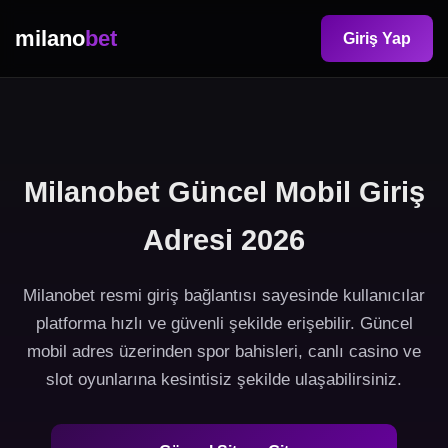
milano
bet
Giriş Yap
Milanobet Güncel Mobil Giriş
Adresi 2026
Milanobet resmi giriş bağlantısı sayesinde kullanıcılar
platforma hızlı ve güvenli şekilde erişebilir. Güncel
mobil adres üzerinden spor bahisleri, canlı casino ve
slot oyunlarına kesintisiz şekilde ulaşabilirsiniz.