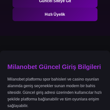
Güncel Siteye Git
Hızlı Üyelik
Milanobet Güncel Giriş Bilgileri
Milanobet platformu spor bahisleri ve casino oyunları
alanında geniş seçenekler sunan modern bir bahis
sitesidir. Güncel giriş adresi üzerinden kullanıcılar hızlı
şekilde platforma bağlanabilir ve tüm oyunlara erişim
sağlayabilir.