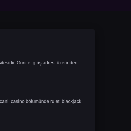
tesidir. Güncel giriş adresi üzerinden
 canlı casino bölümünde rulet, blackjack