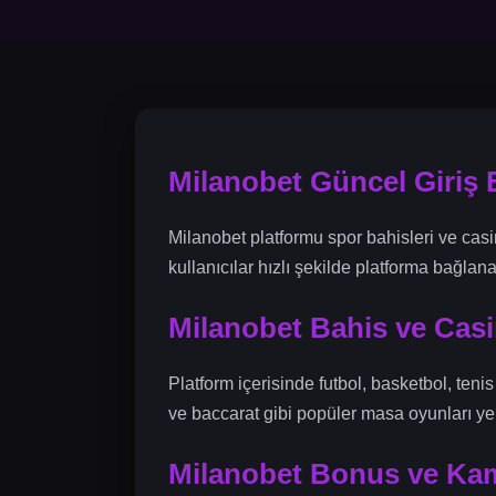
Milanobet Güncel Giriş B
Milanobet platformu spor bahisleri ve cas
kullanıcılar hızlı şekilde platforma bağlana
Milanobet Bahis ve Casi
Platform içerisinde futbol, basketbol, ten
ve baccarat gibi popüler masa oyunları yer 
Milanobet Bonus ve Ka